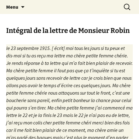
Un site utilisant WordPress
Aller
Recherc
Cercle de Recherches
Menu
au
historiques des Achards
contenu
Intégral de la lettre de Monsieur Robin
le 23 septembre 1915. [ écrit] moi tous les jours si tu peux et
dis-moi si tu as reçu ma lettre ma chère petite femme chérie.
Je rends réponse à ta lettre qui m’a fait bien plaisir de recevoir.
Ma chère petite femme il faut pas que ça t’inquiète si tu est
quelques jours sans recevoir de lettre car je crois bien que nous
allons pas avoir le temps d’écrire ces quelques jours. Ma chère
petite femme chérie nous attaquons sur tout le front, c’est une
boucherie sans pareil, enfin petit bonheur la chance pour celui
qui pourra s’en tirer. Ma chère petite femme j’ai commencé ma
lettre le 22 et je la finis le 23 mais le 22 je n’ai pas eu de lettre,
j’ai reçu mon colis cher petite femme chéri merci bien des fois
car il me fait bien plaisir de ce moment, ma chère amie un
m’as parlé des bagues mais c’est plus le moment d’en parler