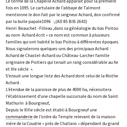
Le terme de la Chapelle Achard apparaît pour la première
fois en 1095. Le cartulaire de l’abbaye de Talmont
mentionne le don fait par le seigneur Achard, don confirmé
par la bulle papale1096 :,(AD 85 BIB 2643)
Henri Beauchet -Filleau ,dans sa généalogie du bas Poitou
au nom Achard écrit « ce nom est commun à plusieurs
familles qui ont habité le bas Poitou à différentes époques.
Nous signalerons quelques-uns des principaux Achard :
Achard de Chastel-Achard ou Château-Larcher famille
originaire de Poitiers qui tenait un rang considérable au Xe
et XIe siècle ».
S’ensuit une longue liste des Achard dont celui de la Mothe
Achard .
L’étendue de la paroisse de plus de 4000 ha, nécessitera
l’établissement d’une chapelle succursale du nom de Saint
Mathurin à Bourgneuf,
Depuis le XIIIe siècle est établi à Bourgneuf une
commanderie
de l’ordre du Temple relevant de la maison
mère de la Coudrie « près de Challans » dépendant du grand