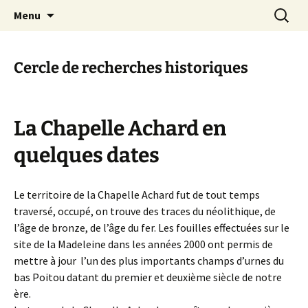
Un site utilisant WordPress
Aller
Recherc
Cercle de Recherches
Menu
au
historiques des Achards
contenu
Cercle de recherches historiques
La Chapelle Achard en
quelques dates
Le territoire de la Chapelle Achard fut de tout temps
traversé, occupé, on trouve des traces du néolithique, de
l’âge de bronze, de l’âge du fer. Les fouilles effectuées sur le
site de la Madeleine dans les années 2000 ont permis de
mettre à jour l’un des plus importants champs d’urnes du
bas Poitou datant du premier et deuxième siècle de notre
ère.