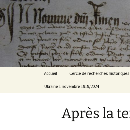
Un site utilisant WordPress
Aller
au
contenu
Cercle de 
Achards
Accueil
Cercle de recherches historiques
Ukraine 1 novembre 1919/2024
Après la t