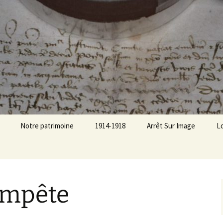
Recherches hist
Notre patrimoine
1914-1918
Arrêt Sur Image
Lo
Ch
Ch
empête
Ch