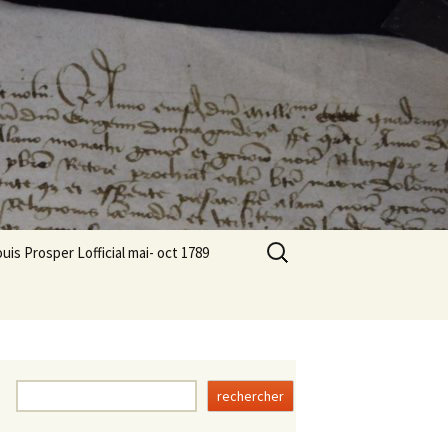
oriques des
Rechercher :
uis Prosper Lofficial mai- oct 1789
apitre II
apitre III
apitre IV
Rechercher
rechercher